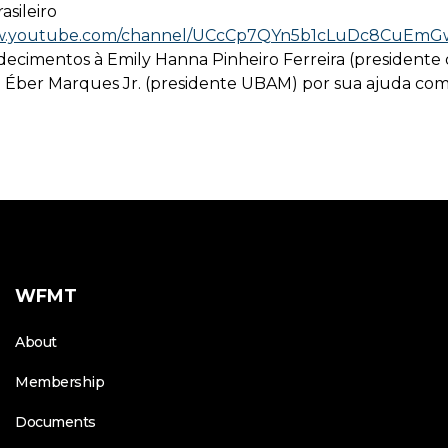
sileiro
ww.youtube.com/channel/UCcCp7QYn5b1cLuDc8CuEmGw
decimentos à Emily Hanna Pinheiro Ferreira (presidente
ber Marques Jr. (presidente UBAM) por sua ajuda com
WFMT
About
Membership
Documents