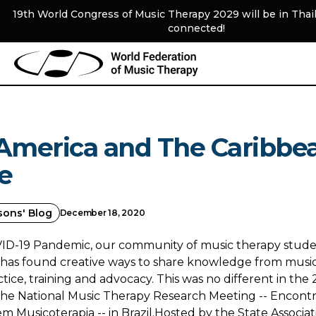
19th World Congress of Music Therapy 2029 will be in Thai
connected!
 America and The Caribbe
e
sons' Blog
December 18, 2020
ID-19 Pandemic, our community of music therapy stude
s has found creative ways to share knowledge from musi
ctice, training and advocacy. This was no different in the 
he National Music Therapy Research Meeting -- Encontr
m Musicoterapia -- in Brazil.Hosted by the State Associat