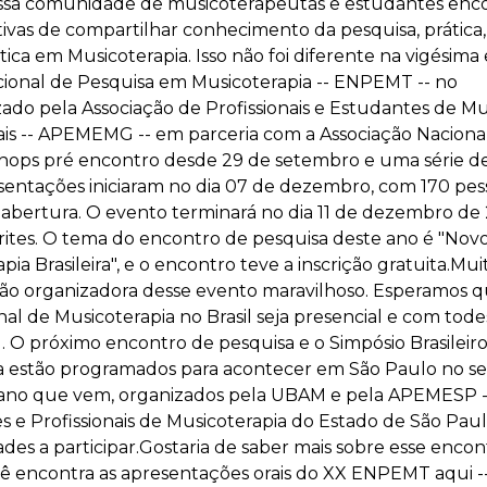
ssa comunidade de musicoterapeutas e estudantes enc
tivas de compartilhar conhecimento da pesquisa, prática
ítica em Musicoterapia. Isso não foi diferente na vigésima
ional de Pesquisa em Musicoterapia -- ENPEMT -- no
zado pela Associação de Profissionais e Estudantes de Mu
ais -- APEMEMG -- em parceria com a Associação Nacional
ops pré encontro desde 29 de setembro e uma série de 
sentações iniciaram no dia 07 de dezembro, com 170 pes
 abertura. O evento terminará no dia 11 de dezembro de
rites. O tema do encontro de pesquisa deste ano é "Nov
pia Brasileira", e o encontro teve a inscrição gratuita.Mu
são organizadora desse evento maravilhoso. Esperamos 
al de Musicoterapia no Brasil seja presencial e com to
. O próximo encontro de pesquisa e o Simpósio Brasileir
a estão programados para acontecer em São Paulo no 
ano que vem, organizados pela UBAM e pela APEMESP -
 e Profissionais de Musicoterapia do Estado de São Paul
des a participar.Gostaria de saber mais sobre esse encon
ê encontra as apresentações orais do XX ENPEMT aqui --