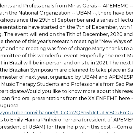
ents and Professionals from Minas Gerais -- APEMEMG --
ith the National Organization -- UBAM --, there have be
shops since the 29th of September and a series of lectu
esentations have started on the 7th of December, with 
g. The event will end on the 11th of December, 2020 an
e theme of this year's research meeting is "New Ways of 
y" and the meeting was free of charge.Many thanks to al
ommittee of this wonderful event. Hopefully the next M
t in Brazil will be in-person and on site in 2021. The nex
he Brazilian Symposium are planned to take place in Sa
emester of next year, organized by UBAM and APEMESP 
f Music Therapy Students and Professionals from Sao Pa
o participate.Would you like to know more about this res
can find oral presentations from the XX ENPEMT here -
rtuguese
ww.youtube.com/channel/UCcCp7QYn5b1cLuDc8CuEmGw
ks to Emily Hanna Pinheiro Ferreira (president of APEM
president of UBAM) for their help with this post.---Com