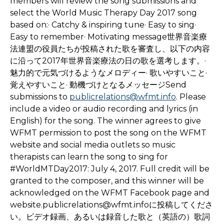
members will review the song submissions and
select the World Music Therapy Day 2017 song
based on:· Catchy & inspiring tune· Easy to sing·
Easy to remember· Motivating message世界音楽療
法連盟の役員たちが投稿された歌を審査し、以下の内容
に沿って2017年世界音楽療法の日の歌を選考します。·
魅力的で元気づけるようなメロディー· 歌いやすいこと·
覚えやすいこと· 動機づけとなるメッセージSend
submissions to
publicrelations@wfmt.info
. Please
include a video or audio recording and lyrics (in
English) for the song. The winner agrees to give
WFMT permission to post the song on the WFMT
website and social media outlets so music
therapists can learn the song to sing for
#WorldMTDay2017: July 4, 2017. Full credit will be
granted to the composer, and this winner will be
acknowledged on the WFMT Facebook page and
website.publicrelations@wfmt.infoに投稿してくださ
い。ビデオ録画、あるいは録音した歌と（英語の）歌詞