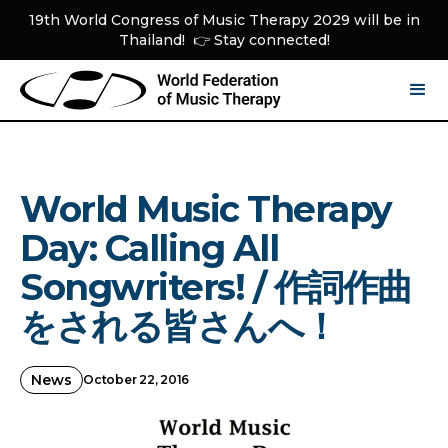
19th World Congress of Music Therapy 2029 will be in
Thailand! 👉 Stay connected!
World Music Therapy
Day: Calling All
Songwriters! / 作詞作曲
をされる皆さんへ！
News
October 22, 2016